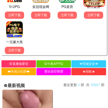
罚罪
星汉灿烂
悬疑
古装
影迷评论
发表评论