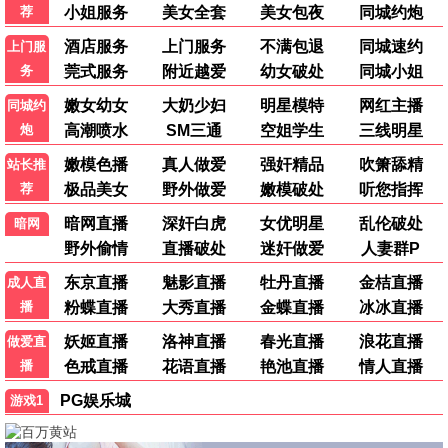
神探大战
明日战记
动作
科幻
不要忘记我爱你
这个杀手不太冷静
爱情
喜剧