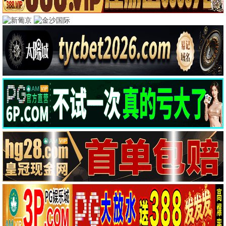
热门热播
狂飙
流浪地球2
犯罪
科幻