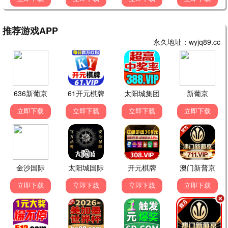
梦华录
苍兰诀
古装
仙侠