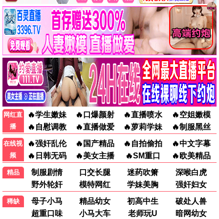
八角笼中
无名
剧情
谍战
最新电影